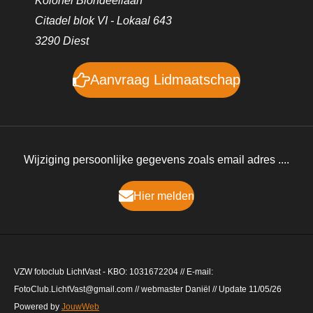
Citadel blok VI - Lokaal 643
3290 Diest
Aanvraag Lidmaatschap
Wijziging persoonlijke gegevens zoals email adres ....
Hier melden
VZW fotoclub LichtVast - KBO: 1031672204 // E-mail:
FotoClub.LichtVast@gmail.com // webmaster Daniël // Update 11/05/26
Powered by
JouwWeb